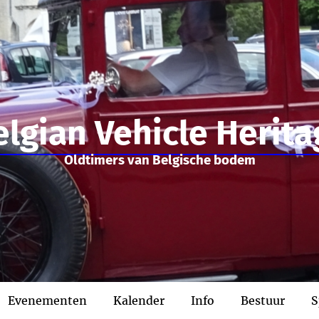
elgian Vehicle Herita
Oldtimers van Belgische bodem
Evenementen
Kalender
Info
Bestuur
S