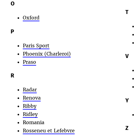
O
T
Oxford
P
Paris Sport
Phoenix (Charleroi)
V
Praso
R
Radar
Renova
Y
Ribby
Ridley
Romania
Z
Rosseneu et Lefebvre