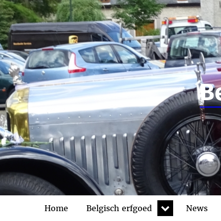
B
expand
Home
Belgisch erfgoed
News
child