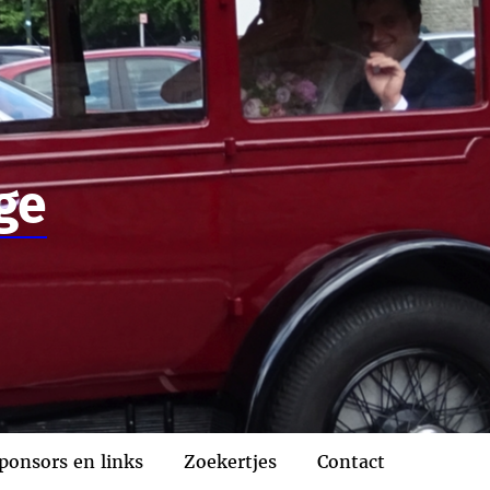
ge
ponsors en links
Zoekertjes
Contact