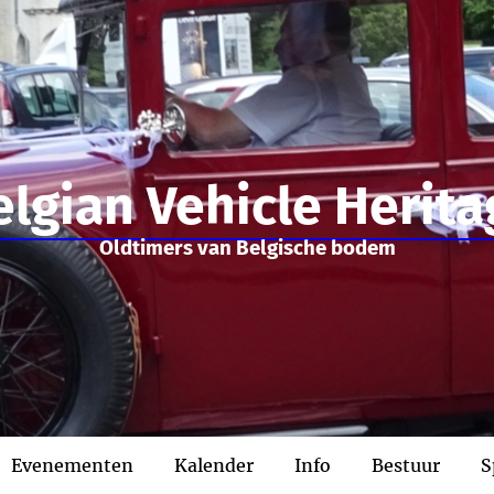
elgian Vehicle Herita
Oldtimers van Belgische bodem
Evenementen
Kalender
Info
Bestuur
S